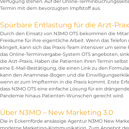
Verfügung stehen. Auf der Online-Terminbuchungsseite 
Termin mit dem bevorzugten Impfstoff aus.
Spürbare Entlastung für die Arzt-Prax
Durch den Einsatz von N3MO OTS bekommen die Mitarbei
Freiräume für ihre eigentliche Arbeit. Wenn das Telef
klingelt, kann sich das Praxis-Team intensiver um sein
das Online-Terminvergabe-System OTS angeboten, sinkt
die Arzt-Praxis. Haben die Patienten ihren Termin selbst
eine E-Mail-Bestätigung, die einen Link zu den Formular
kann den Anamnese-Bogen und die Einwilligungserkläru
wenn er zum Impftermin in die Praxis kommt. Erste Erf
dass N3MO OTS eine einfache Lösung für ein drängendes
Pandemie hinaus Patienten-Wünschen gerecht wird.
Über N3MO – New Marketing 3.0
Die in Eckernförde ansässige Agentur N3MO New Marketin
moderne Marketing-Kommunikation. Zum Angebot der