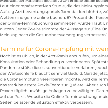
Mehrzahl der Patienten möchte Arzt-Termine online buche
Laut einer repräsentativen Studie, die das Meinungsfo
Auftrag Arztbewertungsportals Jameda durchführte, wü
Arzttermine gerne online buchen. 87 Prozent der Person
der Online-Terminbuchung sammelten, würden laut Um
nutzen. Jeder Zweite stimmte der Aussage zu: „Eine 
Meinung nach die Gesundheitsversorgung verbessern“.
Termine für Corona-Impfung mit wen
Noch ist es üblich, in der Arzt-Praxis anzurufen, um ein
Konsultation oder Behandlung zu vereinbaren. Späteste
Pandemie stößt dieses konventionelle Verfahren jedoch 
der Warteschleife braucht sehr viel Geduld. Gerade jetzt
die Corona-Impfung vereinbaren möchte, wird die Term
das stark belastete Praxis-Team zur Quälerei. Aber auch 
Praxen täglich unzählige Anfragen zu bewältigen. Darum 
auf der Praxis-Website die Online-Terminbuchung anbiete
Seiten belastende Situation effektiv verbessern.